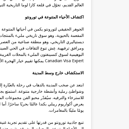
العالم القديم، تجوّل في قلعة كازا لوما التاريخية الت
اكتشاف الأحياء المتنوعة في تورونتو
الجوهر الحقيقي لتورونتو يكمن في أحيائها المتنوع
المفعمة بالحيوية، وهو سوق تاريخي مليء بالمنتجات 
ديستياليري التاريخي، وهو منطقة صناعية من العصر ا
ومرافق ترفيهية. عِش تنوع الثقافات في الحي الصيني،
البوهيمية لسوق كنسينغتون المليء بالمحلات الغريبة 
Canadian Visa Expert يمكنها تقييم خيار الهجرة الأفضل لك وتقديم التوجيه الصحيح.
الاستكشاف خارج وسط المدينة
ابتعد عن صخب المدينة بالذهاب في رحلة بالعبّارة إل
للاسترخاء والترفيه. سيُقدّر محبو الفن مجموعات ا
يومًا مليئًا بالمغامرات.
تنبع جاذبية تورونتو من قدرتها على تقديم تجربة غنية
إلى الأحياء المتنوعة والوجهات المشوقة، تثبت هذه الم