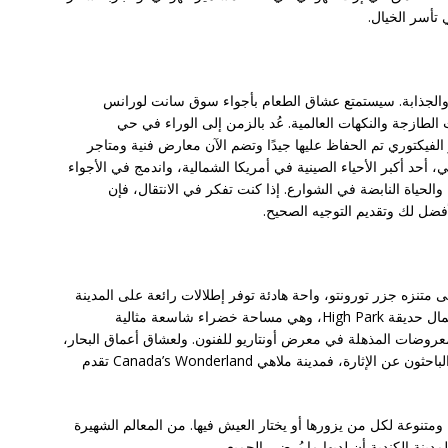
ي تأسر الخيال.
ة والجذابة. سيستمتع عشاق الطعام بأجواء سوق سانت لورانس
الطازجة والنكهات العالمية. عُد بالزمن إلى الوراء في حي
لفيكتوري تم الحفاظ عليها جيدًا وتضم الآن معارض فنية ومتاجر
 أحد أكبر الأحياء الصينية في أمريكا الشمالية، واندمج في الأجواء
والحياة النابضة في الشوارع. إذا كنت تفكر في الانتقال، فإن
ى متنزه جزر تورونتو، واحة هادئة توفر إطلالات رائعة على المدينة
وشواطئ رملية وأنشطة خارجية متنوعة. استمتع بجمال حديقة High Park، وهي مساحة خضراء شاسعة مثالية
لمعروضات المذهلة في معرض أونتاريو للفنون. ولعشاق أعماق البحار،
يعرض أكواريوم ريبلي بكندا عالمًا بحريًا ساحرًا. أما الباحثون عن الإثارة، فمدينة ملاهي Canada’s Wonderland تقدم
 ومتنوعة لكل من يزورها أو يختار العيش فيها. من المعالم الشهيرة
دينة الكندية أن لديها ما يُرضي الجميع.