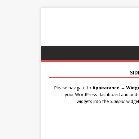
SID
Please navigate to
Appearance → Widg
your WordPress dashboard and add
widgets into the
Sidebar
widget