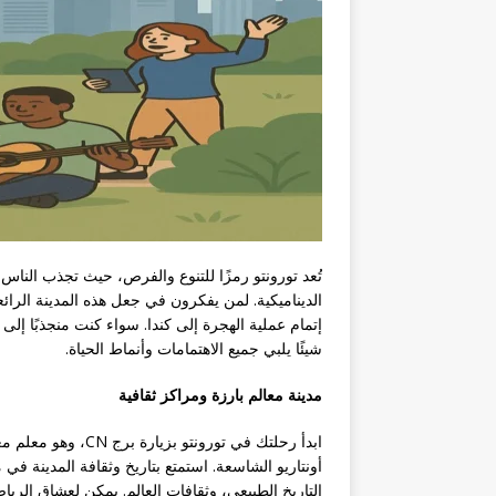
تُعد تورونتو رمزًا للتنوع والفرص، حيث تجذب الناس م
إتمام عملية الهجرة إلى كندا. سواء كنت منجذبًا إلى 
شيئًا يلبي جميع الاهتمامات وأنماط الحياة.
مدينة معالم بارزة ومراكز ثقافية
ابدأ رحلتك في تورون
أونتاريو الشاسعة. استمتع بتاريخ وثقافة المدينة 
التاريخ الطبيعي، وثقافات العالم. يمكن لعشاق الر