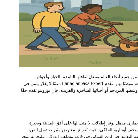
ن جميع أنحاء العالم بفضل ثقافتها النابضة بالحياة وأجوائها
الديناميكية. لمن يفكرون في جعل هذه المدينة الرائعة موطنًا لهم، تقدم Canadian Visa Expert دعمًا لا يقدّر بثمن في
وسطها المزدحم أو أحيائها الساحرة والفريدة، فإن تورونتو تقدم حقًا
تو بزيارة برج CN، وهو معلم معماري مذهل يوفر إطلالات لا مثيل لها على أفق المدينة وبحيرة
في متحف أونتاريو الملكي، حيث تُعرض معارض مثيرة تشمل الفن،
ياضة التعمق في إرث الهوكي في قاعة مشاهير الهوكي. ولتجربة سحر