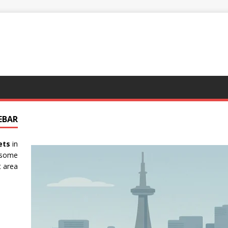
EBAR
ets
in
 some
 area.