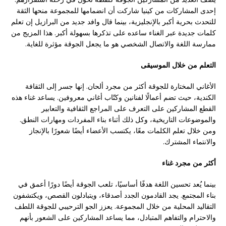
إحدى المشاركات من كينيا شاركت أن انضمامها للمجموعة منحها الثقة
للتحدث بحرية أكبر بالإنجليزية، بينما قال وافد جديد من البرازيل إن تعلم
كلمات جديدة عبر الغناء ساعده على تذكرها بسهولة أكبر. هذا المزيج من
ممارسة اللغة والاتصال الشخصي هو ما يجعل الجوقة مؤثرة للغاية.
التعلم من خلال الموسيقى
الأغاني المختارة للجوقة أكثر من مجرد ألحان. إنها جسر إلى الثقافة
الكندية، حيث تضم أعمالًا لفنانين وكتّاب أغاني معروفين. يساعد غناء هذه
القطع المشاركين على التعرف على المراجع الثقافية والتعابير
والموضوعات التاريخية، وكل ذلك أثناء بناء المفردات ومهارات النطق.
ومن خلال تعلم الكلمات معًا، يكتسب الأعضاء أيضًا شعورًا بالإنجاز
والانتماء المشترك.
أكثر من مجرد غناء
بينما يُعد تحسين اللغة هدفًا أساسيًا، تلعب الجوقة أيضًا دورًا أعمق في
بناء المجتمع. يجد القادمون الجدد أصدقاء، ويتبادلون القصص، ويكتشفون
التقاليد المحلية من خلال المجموعة. يعزز الجو الترحيبي للجوقة اللطف
والاحترام والتفاهم المتبادل، مما يساعد المشاركين على الشعور بأنهم