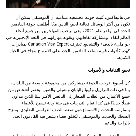
في هاليفاكس، تُثبت جوقة مجتمعية متنامية أن الموسيقى يمكن أن
تكون من أكثر الوسائل فعالية لجمع الناس معًا. أُطلقت جوقة القادمين
الجدد في أواخر عام 2021، وهي ترحب بالمهاجرين من جميع أنحاء
العالم للقاء، ومشاركة ثقافاتهم، وتقوية مهاراتهم في اللغة الإنجليزية في
جو مليء بالدفء والتشجيع. تعترف Canadian Visa Expert بمبادرات
كهذه كأدوات قوية تساعد القادمين الجدد على الاندماج بنجاح في الحياة
الكندية.
تجمع الثقافات والأصوات
كل أسبوع، ترحب الجوقة بمشاركين من مجموعة واسعة من البلدان،
بما في ذلك البرازيل وكينيا واليابان وتشيلي والصين. يحضر أشخاص من
جميع الأعمار، من الطلاب الصغار إلى البالغين الأكبر سنًا الذين يبدأون
فصلًا جديدًا في كندا. تقام التدريبات في بيئة ودية تسمح للأعضاء
بممارسة التحدث والاستماع دون ضغط الصف الدراسي التقليدي. يمتزج
الضحك والحديث والموسيقى، ليُخلق فضاء يشعر فيه القادمون الجدد
بالراحة والدعم.
يصف العديد من المشاركين الجوقة كنقطة تحول في رحلة استقرارهم.