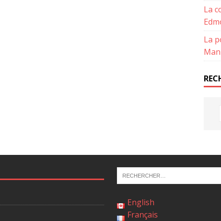
La c
Edmo
La p
Mani
REC
English
Français