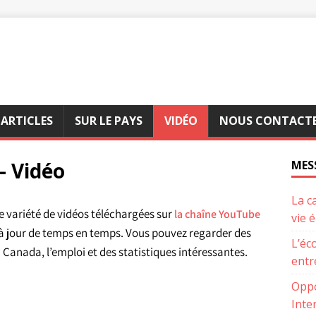
 ARTICLES
SUR LE PAYS
VIDÉO
NOUS CONTACT
– Vidéo
MES
La c
e variété de vidéos téléchargées sur
la chaîne YouTube
vie 
à jour de temps en temps. Vous pouvez regarder des
L’éc
 Canada, l’emploi et des statistiques intéressantes.
entr
Oppo
Inte