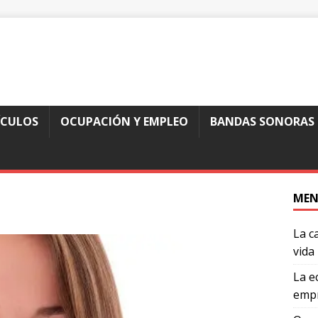
ÍCULOS
OCUPACIÓN Y EMPLEO
BANDAS SONORAS
MEN
La c
vida
La e
empr