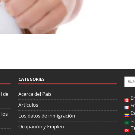
CATEGORIES
l de
Acerca del País
E
Artículos
F
E
 los
Los datos de inmigración
ية
Ocupación y Empleo
T