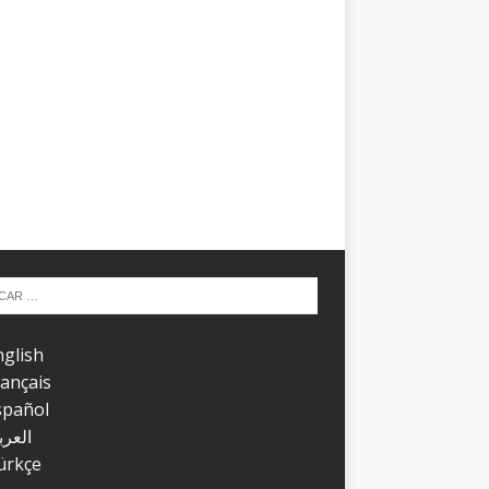
nglish
rançais
spañol
العرب
ürkçe