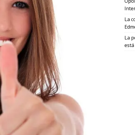
Opor
Inte
La c
Edmo
La p
está