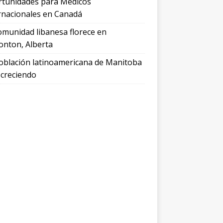
tunidades para Médicos
rnacionales en Canadá
omunidad libanesa florece en
nton, Alberta
oblación latinoamericana de Manitoba
 creciendo