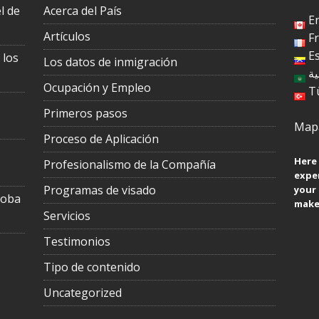
l de
Acerca del País
E
Artículos
F
E
 los
Los datos de inmigración
ية
Ocupación y Empleo
T
Primeros pasos
Mapa
Proceso de Aplicación
Here 
Profesionalismo de la Compañía
exper
Programas de visado
your
toba
make 
Servicios
Testimonios
Tipo de contenido
Uncategorized