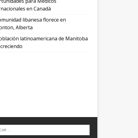
tunidades para Médicos
rnacionales en Canadá
omunidad libanesa florece en
nton, Alberta
oblación latinoamericana de Manitoba
 creciendo