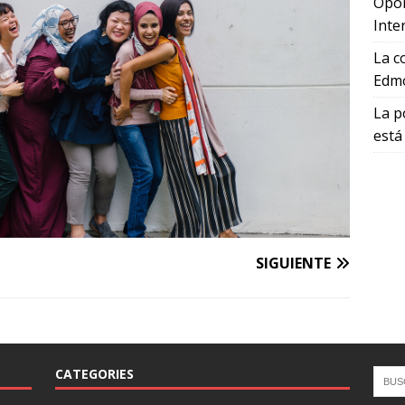
Opor
Inte
La c
Edmo
La p
está
SIGUIENTE
CATEGORIES