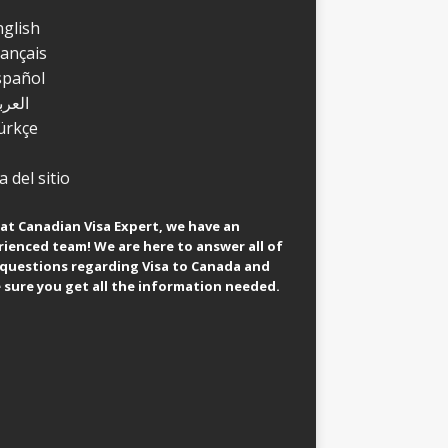
nglish
rançais
spañol
العرب
ürkçe
 del sitio
at Canadian Visa Expert, we have an
ienced team! We are here to answer all of
 questions regarding Visa to Canada and
sure you get all the information needed.