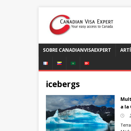
SOBRE CANADIANVISAEXPERT
ART
icebergs
Mult
a la
Terra