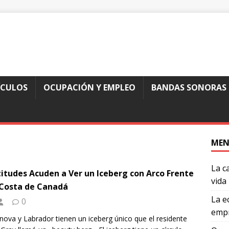
ÍCULOS
OCUPACIÓN Y EMPLEO
BANDAS SONORAS
MEN
La c
itudes Acuden a Ver un Iceberg con Arco Frente
vida
 Costa de Canadá
La e
0
empr
nova y Labrador tienen un iceberg único que el residente