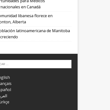
tunidades para Médicos
rnacionales en Canadá
omunidad libanesa florece en
nton, Alberta
oblación latinoamericana de Manitoba
 creciendo
nglish
rançais
spañol
العرب
ürkçe