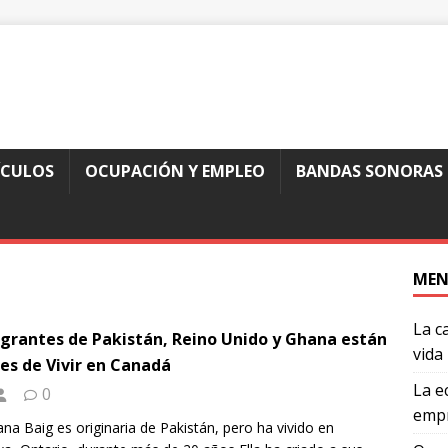
ÍCULOS
OCUPACIÓN Y EMPLEO
BANDAS SONORAS
MEN
La c
grantes de Pakistán, Reino Unido y Ghana están
vida
ces de Vivir en Canadá
La e
0
empr
na Baig es originaria de Pakistán, pero ha vivido en