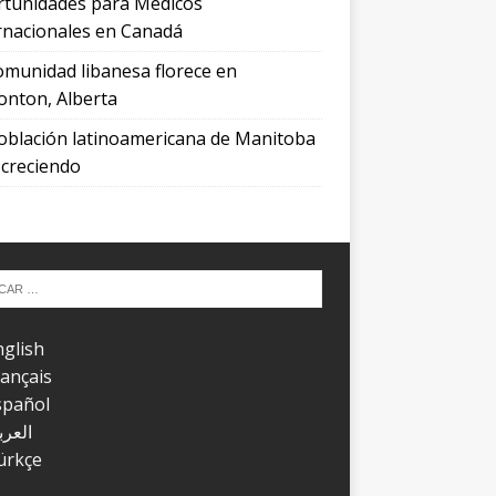
tunidades para Médicos
rnacionales en Canadá
omunidad libanesa florece en
nton, Alberta
oblación latinoamericana de Manitoba
 creciendo
nglish
rançais
spañol
العرب
ürkçe