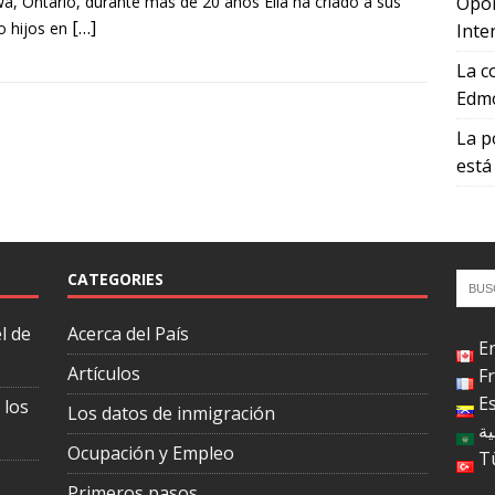
a, Ontario, durante más de 20 años Ella ha criado a sus
Opor
[…]
o hijos en
Inte
La c
Edmo
La p
está
CATEGORIES
l de
Acerca del País
E
Artículos
F
E
 los
Los datos de inmigración
ية
Ocupación y Empleo
T
Primeros pasos