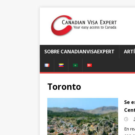
SOBRE CANADIANVISAEXPERT
ART
Toronto
Se e
Cent
En re