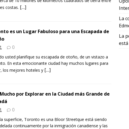
erca de 10 millones de kilómetros cuadrados de tierra entre
Opor
[…]
res costas.
Inte
La c
Edmo
nto es un Lugar Fabuloso para una Escapada de
La p
ño
está
0
o usted planifique su escapada de otoño, de un vistazo a
to. En esta emocionante ciudad hay muchos lugares para
[…]
ar, los mejores hoteles y
Mucho por Explorar en la Ciudad más Grande de
adá
0
la superficie, Toronto es una Bloor Streetque está siendo
elada continuamente por la inmigración canadiense y las