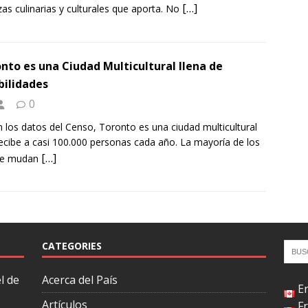
[…]
zas culinarias y culturales que aporta. No
nto es una Ciudad Multicultural llena de
bilidades
0
 los datos del Censo, Toronto es una ciudad multicultural
ecibe a casi 100.000 personas cada año. La mayoría de los
[…]
se mudan
CATEGORIES
l de
Acerca del País
E
Artículos
F