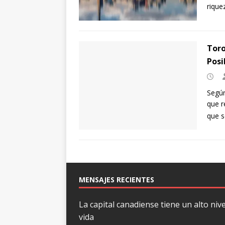
rique
Toro
Posi
Según
que r
que 
MENSAJES RECIENTES
La capital canadiense tiene un alto nive
vida