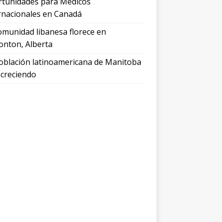
tunidades para Médicos
rnacionales en Canadá
omunidad libanesa florece en
nton, Alberta
oblación latinoamericana de Manitoba
 creciendo