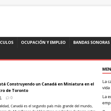
ÍCULOS
OCUPACIÓN Y EMPLEO
BANDAS SONORAS
MEN
La c
stá Construyendo un Canadá en Miniatura en el
vida
ro de Toronto
La e
0
empr
alidad, Canadá es el segundo país más grande del mundo,