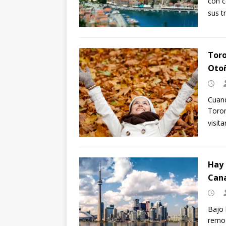
con c
sus t
Toro
Oto
Cuand
Toron
visit
Hay 
Can
Bajo 
remod