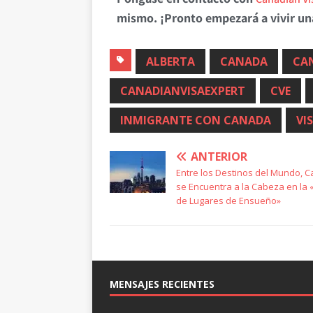
mismo. ¡Pronto empezará a vivir un
ALBERTA
CANADA
CAN
CANADIANVISAEXPERT
CVE
INMIGRANTE CON CANADA
VI
ANTERIOR
Entre los Destinos del Mundo, 
se Encuentra a la Cabeza en la «
de Lugares de Ensueño»
MENSAJES RECIENTES