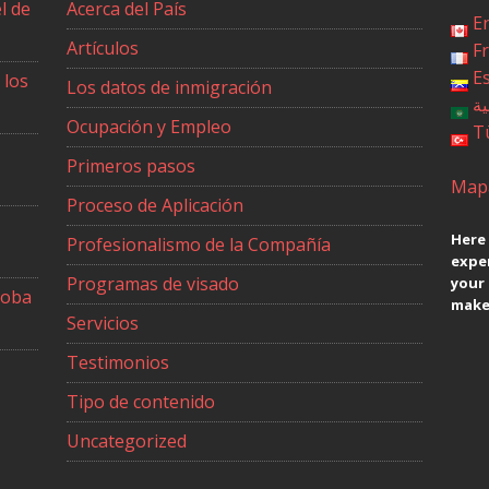
l de
Acerca del País
E
Artículos
F
E
 los
Los datos de inmigración
ية
Ocupación y Empleo
T
Primeros pasos
Mapa
Proceso de Aplicación
Here 
Profesionalismo de la Compañía
exper
Programas de visado
your
toba
make 
Servicios
Testimonios
Tipo de contenido
Uncategorized