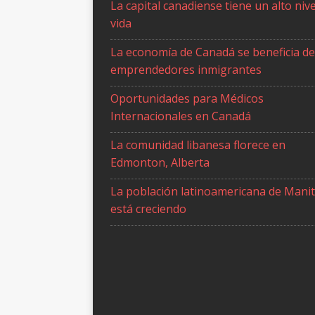
La capital canadiense tiene un alto nive
vida
La economía de Canadá se beneficia de
emprendedores inmigrantes
Oportunidades para Médicos
Internacionales en Canadá
La comunidad libanesa florece en
Edmonton, Alberta
La población latinoamericana de Mani
está creciendo