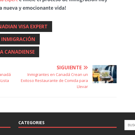
a nueva y emocionante vida!
ADIAN VISA EXPERT
INMIGRACIÓN
SA CANADIENSE
SIGUIENTE
Canadá
Inmigrantes en Canadá Crean un
Lista
Exitoso Restaurante de Comida para
Llevar
CATEGORIES