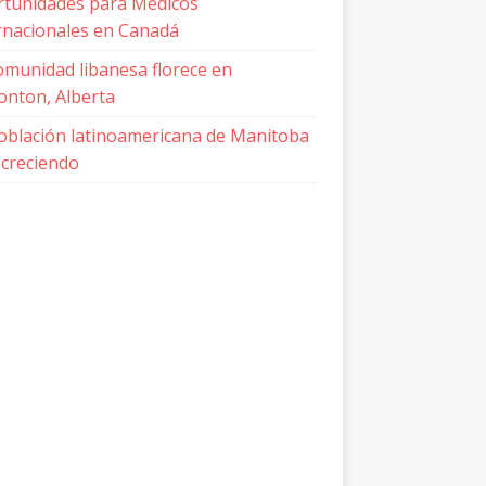
tunidades para Médicos
rnacionales en Canadá
omunidad libanesa florece en
nton, Alberta
oblación latinoamericana de Manitoba
 creciendo