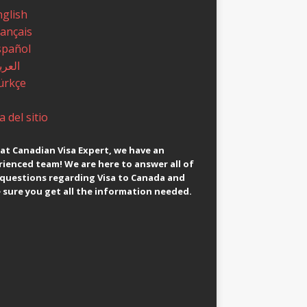
nglish
rançais
spañol
العرب
ürkçe
 del sitio
at Canadian Visa Expert, we have an
ienced team! We are here to answer all of
 questions regarding Visa to Canada and
sure you get all the information needed.