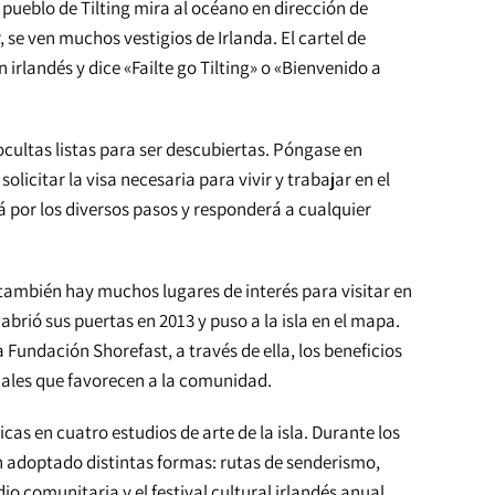
l pueblo de Tilting mira al océano en dirección de
r, se ven muchos vestigios de Irlanda. El cartel de
 irlandés y dice «Failte go Tilting» o «Bienvenido a
cultas listas para ser descubiertas. Póngase en
licitar la visa necesaria para vivir y trabajar en el
rá por los diversos pasos y responderá a cualquier
, también hay muchos lugares de interés para visitar en
n abrió sus puertas en 2013 y puso a la isla en el mapa.
la Fundación Shorefast, a través de ella, los beneficios
ocales que favorecen a la comunidad.
icas en cuatro estudios de arte de la isla. Durante los
n adoptado distintas formas: rutas de senderismo,
io comunitaria y el festival cultural irlandés anual.