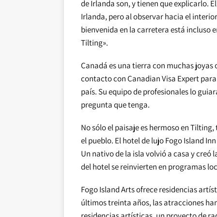
de Irlanda son, y tienen que explicarlo. E
Irlanda, pero al observar hacia el interio
bienvenida en la carretera está incluso en
Tilting».
Canadá es una tierra con muchas joyas o
contacto con Canadian Visa Expert para so
país. Su equipo de profesionales lo guia
pregunta que tenga.
No sólo el paisaje es hermoso en Tilting
el pueblo. El hotel de lujo Fogo Island In
Un nativo de la isla volvió a casa y creó 
del hotel se reinvierten en programas l
Fogo Island Arts ofrece residencias artíst
últimos treinta años, las atracciones ha
residencias artísticas, un proyecto de rad