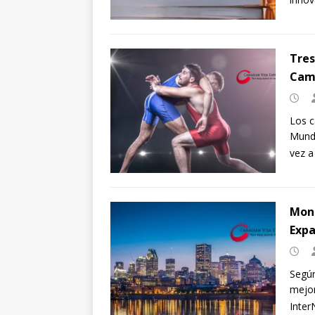
Tres
Camp
Los c
Mundi
vez a
Mont
Expa
Según
mejor
Inter