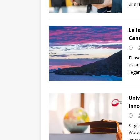
una n
La I
Can
El as
es un
llega
Univ
Inno
Según
Water
innov