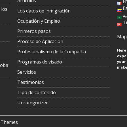
Artículos
F
E
 los
Los datos de inmigración
ية
Ocupación y Empleo
T
Primeros pasos
Mapa
Proceso de Aplicación
Here 
Profesionalismo de la Compañía
exper
Programas de visado
your
toba
make 
Servicios
Testimonios
Tipo de contenido
Uncategorized
 Themes