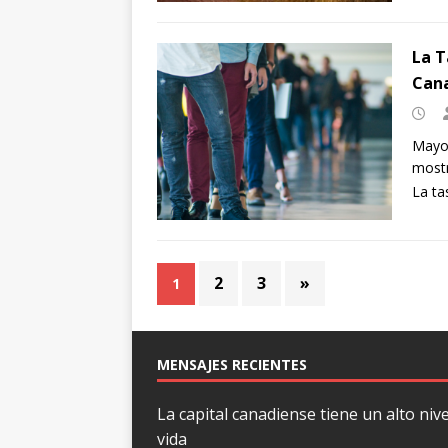
La T
Can
Mayo 
mostr
La t
2
3
»
1
MENSAJES RECIENTES
La capital canadiense tiene un alto nive
vida