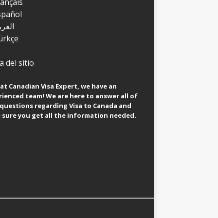
rançais
spañol
العرب
ürkçe
 del sitio
at Canadian Visa Expert, we have an
ienced team! We are here to answer all of
 questions regarding Visa to Canada and
sure you get all the information needed.