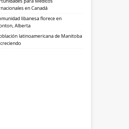
tunidades para Médicos
rnacionales en Canadá
omunidad libanesa florece en
nton, Alberta
oblación latinoamericana de Manitoba
 creciendo