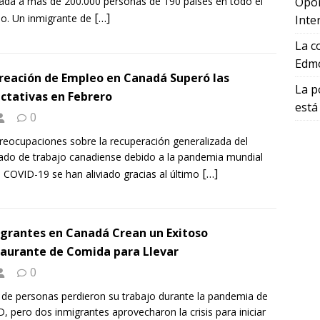
zada a más de 200.000 personas de 190 países en todo el
Opor
[…]
o. Un inmigrante de
Inte
La c
Edmo
reación de Empleo en Canadá Superó las
La p
ctativas en Febrero
está
0
reocupaciones sobre la recuperación generalizada del
do de trabajo canadiense debido a la pandemia mundial
[…]
l COVID-19 se han aliviado gracias al último
grantes en Canadá Crean un Exitoso
aurante de Comida para Llevar
0
 de personas perdieron su trabajo durante la pandemia de
, pero dos inmigrantes aprovecharon la crisis para iniciar