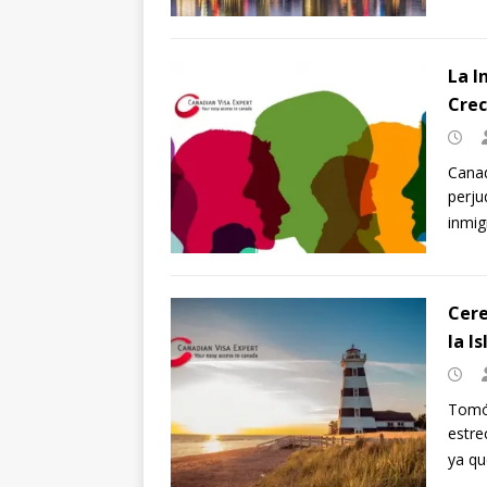
La I
Crec
Canad
perju
inmig
Cere
la I
Tomó 
estre
ya q