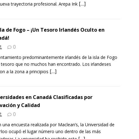
[…]
ueva trayectoria profesional. Arepa Ink
sla de Fogo – ¡Un Tesoro Irlandés Oculto en
adá!
0
entamiento predominantemente irlandés de la isla de Fogo
 tesoro que no muchos han encontrado. Los irlandeses
[…]
ron a la zona a principios
ersidades en Canadá Clasificadas por
vación y Calidad
0
 una encuesta realizada por Maclean’s, la Universidad de
loo ocupó el lugar número uno dentro de las más
[…]
adoras La universidad ha recibido este