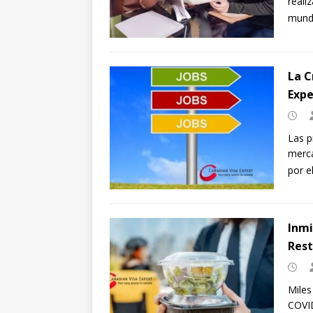
reali
mund
La C
Expe
Las p
merca
por e
Inmi
Rest
Miles
COVID