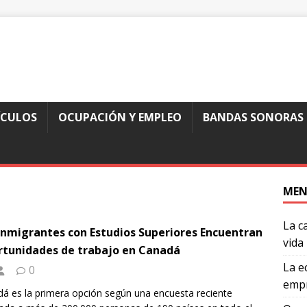
ÍCULOS
OCUPACIÓN Y EMPLEO
BANDAS SONORAS
MEN
La c
Inmigrantes con Estudios Superiores Encuentran
vida
tunidades de trabajo en Canadá
La e
0
empr
á es la primera opción según una encuesta reciente