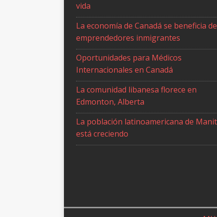
vida
La economía de Canadá se beneficia de
emprendedores inmigrantes
Oportunidades para Médicos
Internacionales en Canadá
La comunidad libanesa florece en
Edmonton, Alberta
La población latinoamericana de Mani
está creciendo