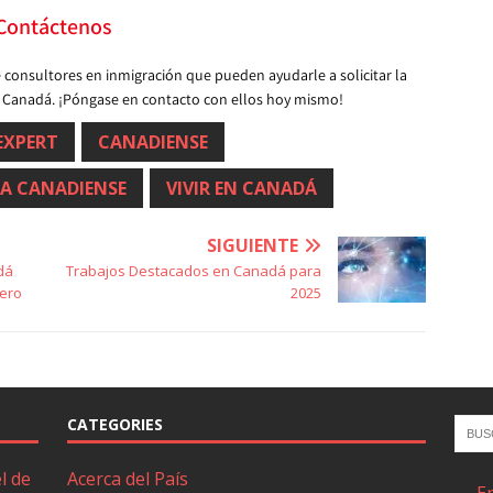
Contáctenos
 consultores en inmigración que pueden ayudarle a solicitar la
 en Canadá. ¡Póngase en contacto con ellos hoy mismo!
EXPERT
CANADIENSE
SA CANADIENSE
VIVIR EN CANADÁ
SIGUIENTE
dá
Trabajos Destacados en Canadá para
rero
2025
CATEGORIES
l de
Acerca del País
E