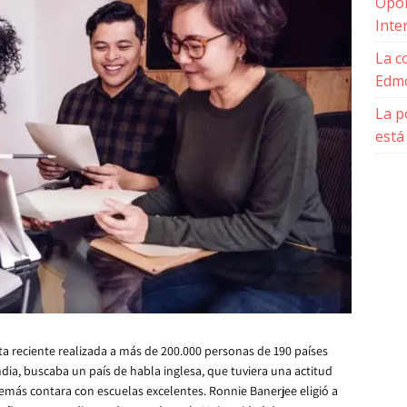
Opor
Inte
La c
Edmo
La p
está
a reciente realizada a más de 200.000 personas de 190 países
dia, buscaba un país de habla inglesa, que tuviera una actitud
demás contara con escuelas excelentes. Ronnie Banerjee eligió a