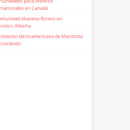
tunidades para Médicos
rnacionales en Canadá
omunidad libanesa florece en
nton, Alberta
oblación latinoamericana de Manitoba
 creciendo