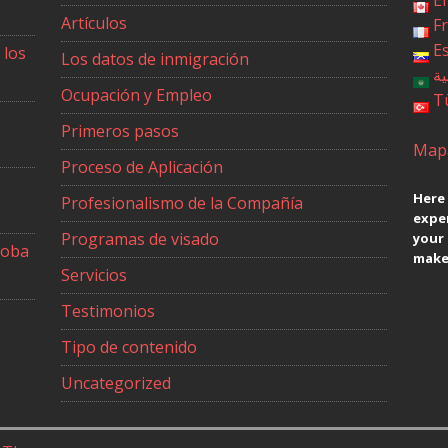
Artículos
F
E
 los
Los datos de inmigración
ية
Ocupación y Empleo
T
Primeros pasos
Mapa
Proceso de Aplicación
Here 
Profesionalismo de la Compañía
exper
Programas de visado
your
toba
make 
Servicios
Testimonios
Tipo de contenido
Uncategorized