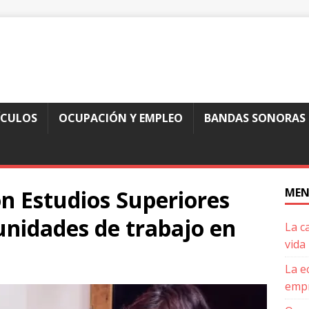
ÍCULOS
OCUPACIÓN Y EMPLEO
BANDAS SONORAS
n Estudios Superiores
MEN
nidades de trabajo en
La c
vida
La e
empr