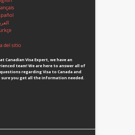
rançais
spañol
العرب
ürkçe
 del sitio
at Canadian Visa Expert, we have an
ienced team! We are here to answer all of
 questions regarding Visa to Canada and
sure you get all the information needed.