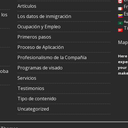
Artículos
F
E
 los
Los datos de inmigración
ية
Ocupación y Empleo
T
Primeros pasos
Mapa
Proceso de Aplicación
Here 
Profesionalismo de la Compañía
exper
Programas de visado
your
toba
make 
Servicios
Testimonios
Tipo de contenido
Uncategorized