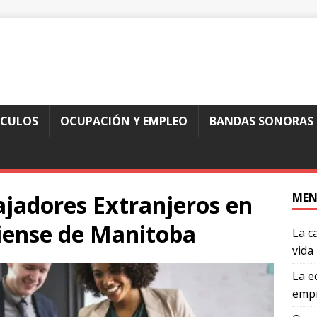
ÍCULOS
OCUPACIÓN Y EMPLEO
BANDAS SONORAS
ajadores Extranjeros en
MEN
diense de Manitoba
La c
vida
La e
empr