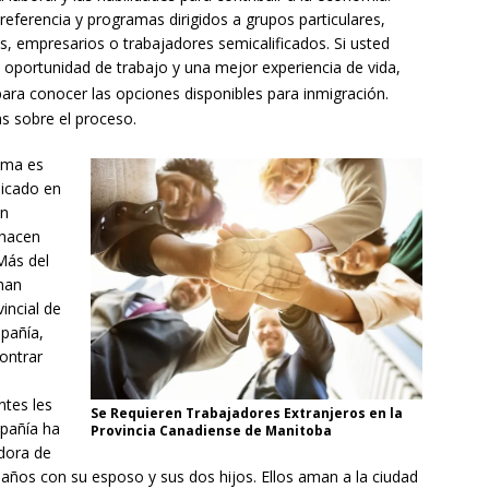
 referencia y programas dirigidos a grupos particulares,
os, empresarios o trabajadores semicalificados. Si usted
 oportunidad de trabajo y una mejor experiencia de vida,
ara conocer las opciones disponibles para inmigración.
s sobre el proceso.
ama es
licado en
en
 hacen
Más del
han
incial de
mpañía,
ontrar
ntes les
Se Requieren Trabajadores Extranjeros en la
mpañía ha
Provincia Canadiense de Manitoba
dora de
ños con su esposo y sus dos hijos. Ellos aman a la ciudad