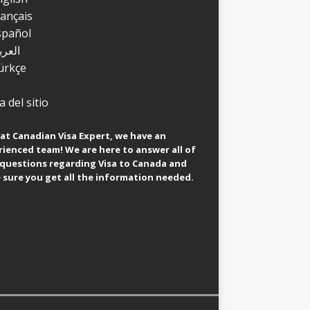
rançais
spañol
العرب
ürkçe
 del sitio
at Canadian Visa Expert, we have an
ienced team! We are here to answer all of
 questions regarding Visa to Canada and
sure you get all the information needed.