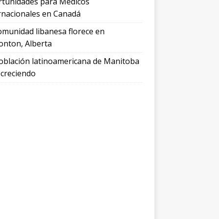
tunidades para Médicos
rnacionales en Canadá
omunidad libanesa florece en
nton, Alberta
oblación latinoamericana de Manitoba
 creciendo